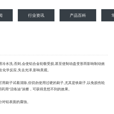
闻
行业资讯
产品百科
用冷水洗,否则,会使
铝合金轮毂
受损,甚至使制动盘变形而影响制动效
生化学反应,失去光泽,影响美观。
可用刷子试着清除,但切勿使用过硬的刷子,尤其是铁刷子,以免损伤轮
药用“活络油”涂擦，可获得意想不到的效果。
盐分对铝表面的腐蚀。