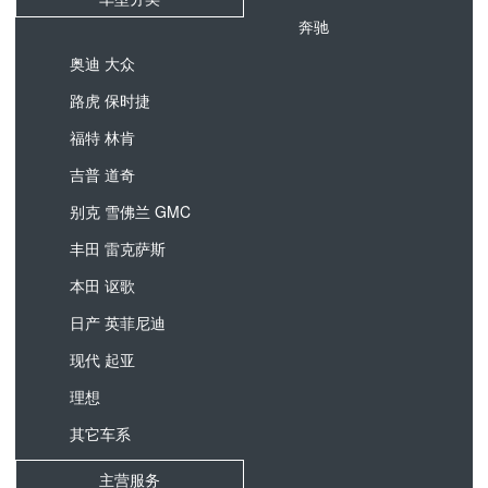
奔驰
奥迪 大众
路虎 保时捷
福特 林肯
吉普 道奇
别克 雪佛兰 GMC
丰田 雷克萨斯
本田 讴歌
日产 英菲尼迪
现代 起亚
理想
其它车系
主营服务